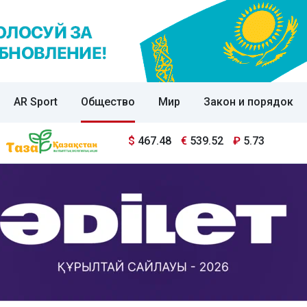
AR Sport
Общество
Мир
Закон и порядок
$
467.48
€
539.52
₽
5.73