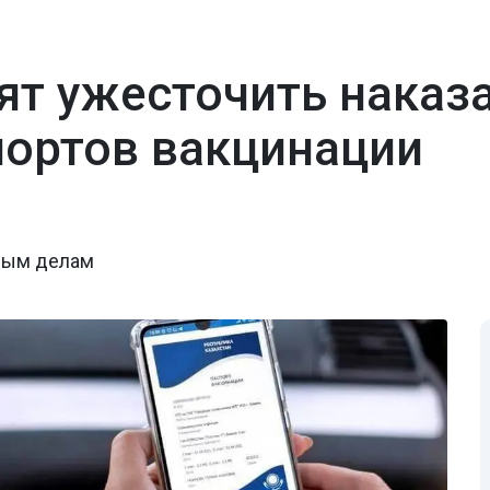
тят ужесточить наказ
портов вакцинации
вным делам