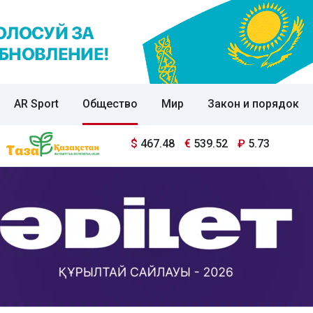
AR Sport
Общество
Мир
Закон и порядок
$
467.48
€
539.52
₽
5.73