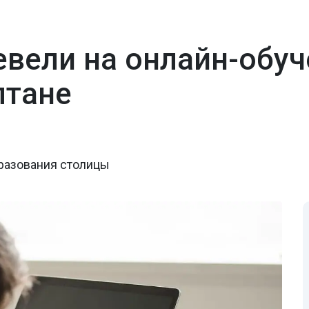
вели на онлайн-обуч
лтане
разования столицы