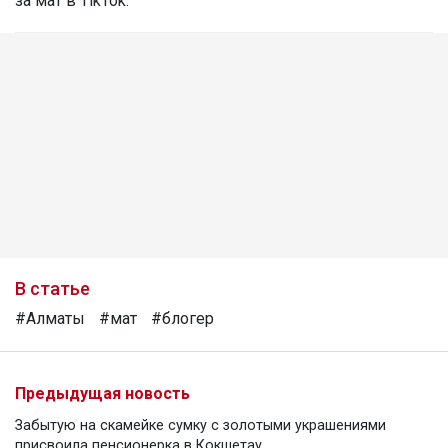
за мат в TikTok.
В статье
#Алматы
#мат
#блогер
Предыдущая новость
Забытую на скамейке сумку с золотыми украшениями
присвоила пенсионерка в Кокшетау