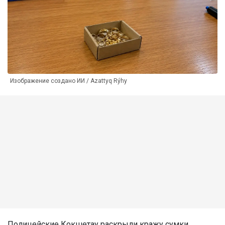
Изображение создано ИИ / Azattyq Rýhy
Полицейские Кокшетау раскрыли кражу сумки