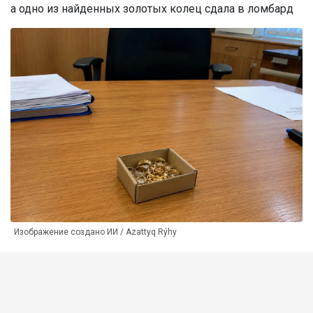
а одно из найденных золотых колец сдала в ломбард
Изображение создано ИИ / Azattyq Rýhy