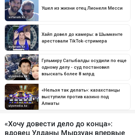
«Хочу довести дело до конца»:
вдовец Улданы Мырзуан впервые