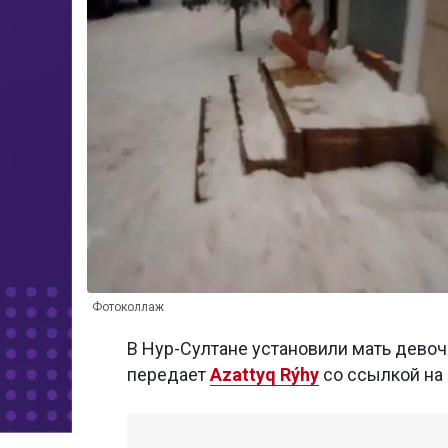
Фотоколлаж
В Нур-Султане установили мать девоч
передает
Azattyq Rýhy
со ссылкой на