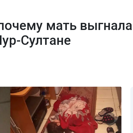
 почему мать выгнал
Нур-Султане