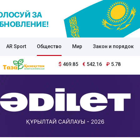
AR Sport
Общество
Мир
Закон и порядок
$
469.85
€
542.16
₽
5.78