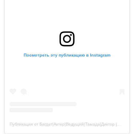
Посмотреть эту публикацию в Instagram
Публикация от Багдат|Актер|Ведущий|Тамада|Диктор (@bagdatturehan)