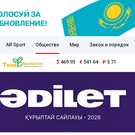
AR Sport
Общество
Мир
Закон и порядок
$
469.93
€
541.64
₽
5.71