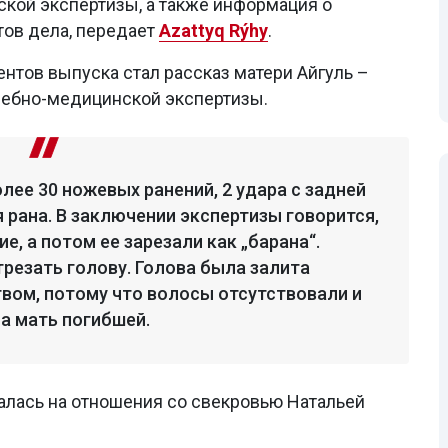
кой экспертизы, а также информация о
ов дела, передает
Azattyq Rýhy
.
тов выпуска стал рассказ матери Айгуль –
дебно-медицинской экспертизы.
лее 30 ножевых ранений, 2 удара с задней
 рана. В заключении экспертизы говорится,
е, а потом ее зарезали как „барана“.
трезать голову. Голова была залита
вом, потому что волосы отсутствовали и
ла мать погибшей.
алась на отношения со свекровью Натальей