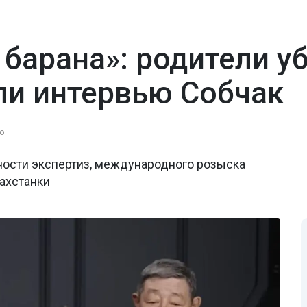
 барана»: родители у
ли интервью Собчак
о
ости экспертиз, международного розыска
ахстанки