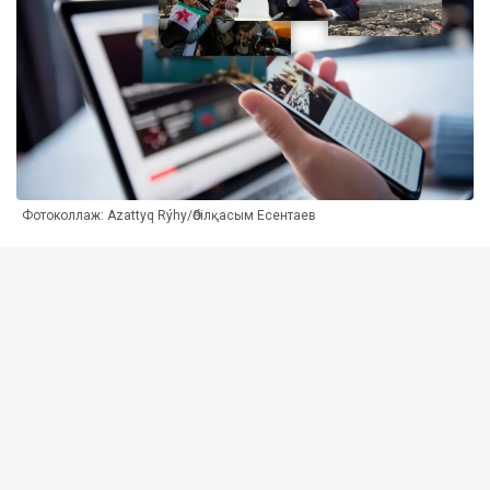
Фотоколлаж: Azattyq Rýhy/Әбілқасым Есентаев