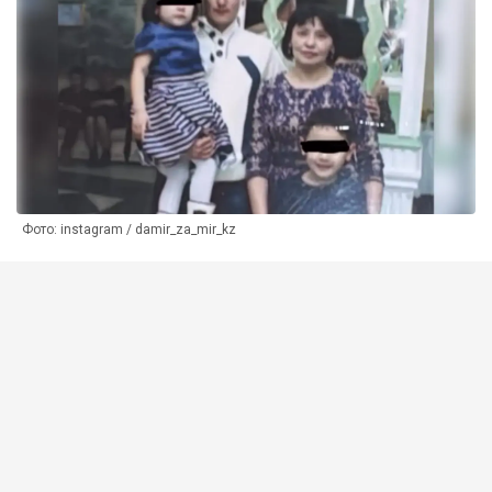
Фото: instagram / damir_za_mir_kz