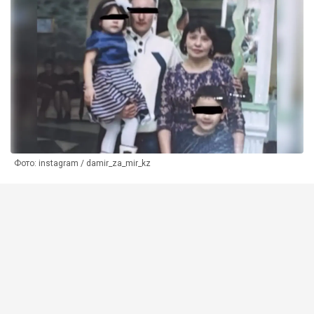
Фото: instagram / damir_za_mir_kz