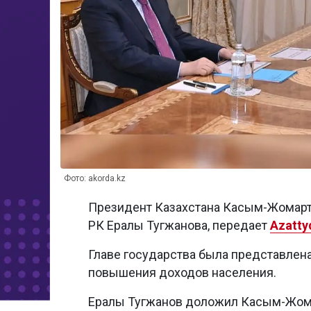
Фото: akorda.kz
Президент Казахстана Касым-Жомарт
РК Ералы Тугжанова, передает
Azatty
Главе государства была представлен
повышения доходов населения.
Ералы Тугжанов доложил Касым-Жома