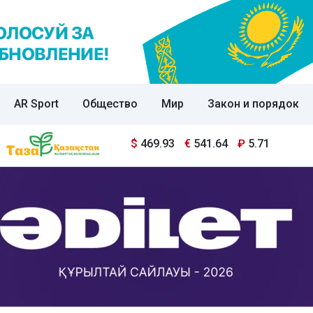
AR Sport
Общество
Мир
Закон и порядок
$
469.93
€
541.64
₽
5.71