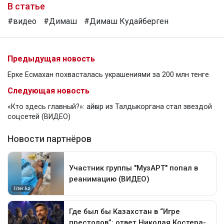
В статье
#видео
#Димаш
#Димаш Кудайберген
Предыдущая новость
Ерке Есмахан похвасталась украшениями за 200 млн тенге
Следующая новость
«Кто здесь главный?»: айғыр из Талдыкоргана стал звездой
соцсетей (ВИДЕО)