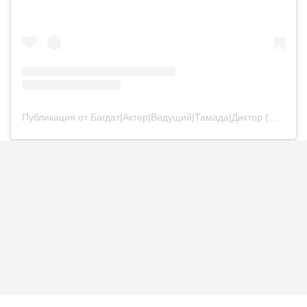
Публикация от Багдат|Актер|Ведущий|Тамада|Диктор (@bagdatturehan)