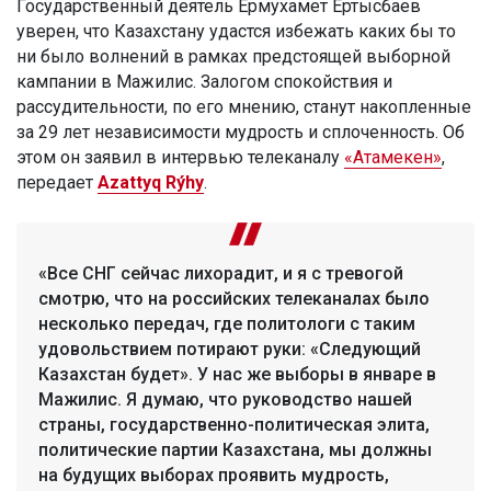
Государственный деятель Ермухамет Ертысбаев
уверен, что Казахстану удастся избежать каких бы то
ни было волнений в рамках предстоящей выборной
кампании в Мажилис. Залогом спокойствия и
рассудительности, по его мнению, станут накопленные
за 29 лет независимости мудрость и сплоченность. Об
этом он заявил в интервью телеканалу
«Атамекен»
,
передает
Azattyq Rýhy
.
«Все СНГ сейчас лихорадит, и я с тревогой
смотрю, что на российских телеканалах было
несколько передач, где политологи с таким
удовольствием потирают руки: «Следующий
Казахстан будет». У нас же выборы в январе в
Мажилис. Я думаю, что руководство нашей
страны, государственно-политическая элита,
политические партии Казахстана, мы должны
на будущих выборах проявить мудрость,