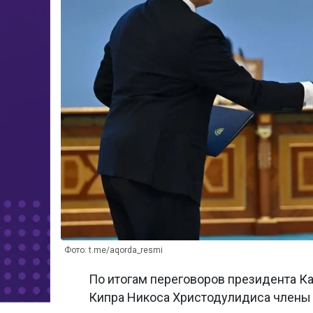
Фото: t.me/aqorda_resmi
По итогам переговоров президента К
Кипра Никоса Христодулидиса члены