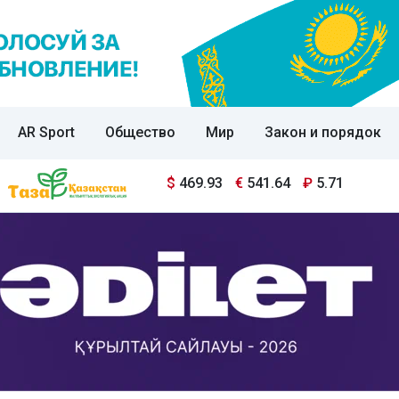
AR Sport
Общество
Мир
Закон и порядок
$
469.93
€
541.64
₽
5.71