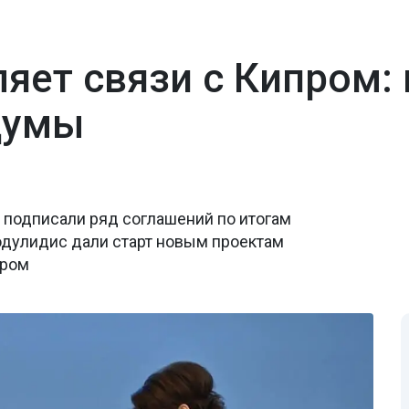
ляет связи с Кипром:
думы
 подписали ряд соглашений по итогам
одулидис дали старт новым проектам
пром