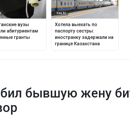
бил бывшую жену би
вор