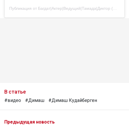
Публикация от Багдат|Актер|Ведущий|Тамада|Диктор (@bagdatturehan)
В статье
#видео
#Димаш
#Димаш Кудайберген
Предыдущая новость