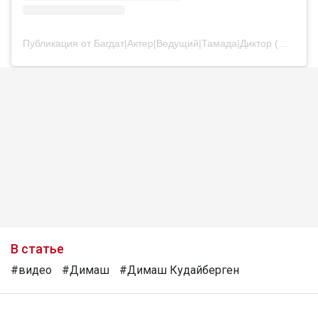
Публикация от Багдат|Актер|Ведущий|Тамада|Диктор (@bagdatturehan)
В статье
#видео
#Димаш
#Димаш Кудайберген