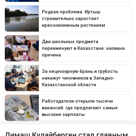
Димаш Кудайберген стал главным