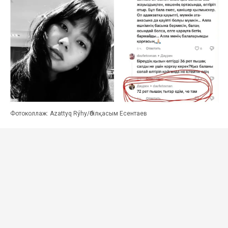
Фотоколлаж: Azattyq Rýhy/Әбілқасым Есентаев