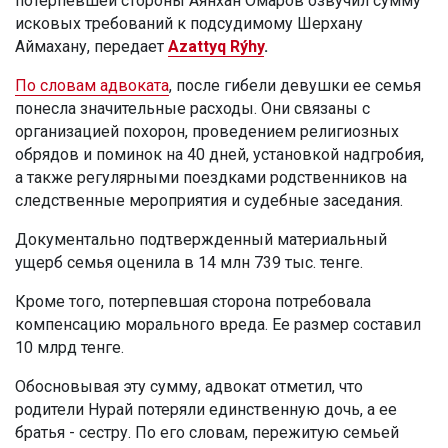
потерпевшей стороны Аянхан Омаров озвучил сумму
исковых требований к подсудимому Шерхану
Аймахану, передает
Azattyq Rýhy
.
По словам адвоката
, после гибели девушки ее семья
понесла значительные расходы. Они связаны с
организацией похорон, проведением религиозных
обрядов и поминок на 40 дней, установкой надгробия,
а также регулярными поездками родственников на
следственные мероприятия и судебные заседания.
Документально подтвержденный материальный
ущерб семья оценила в 14 млн 739 тыс. тенге.
Кроме того, потерпевшая сторона потребовала
компенсацию морального вреда. Ее размер составил
10 млрд тенге.
Обосновывая эту сумму, адвокат отметил, что
родители Нурай потеряли единственную дочь, а ее
братья - сестру. По его словам, пережитую семьей