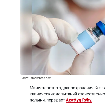
Фото: istockphoto.com
Министерство здравоохранения Казах
клинических испытаний отечественног
полыни, передает
Azattyq Rýhy.