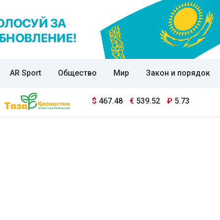
AR Sport
Общество
Мир
Закон и порядок
$
467.48
€
539.52
₽
5.73