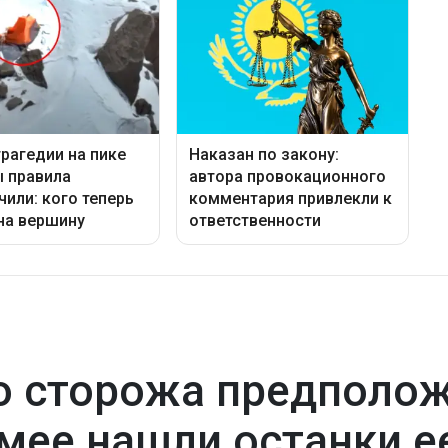
 сторожа предполож
емее нашли останки е