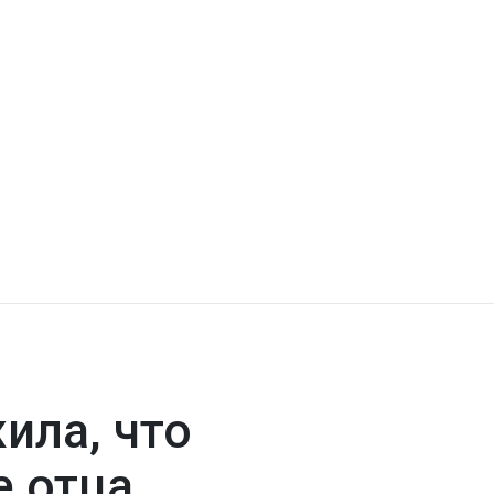
ила, что
е отца