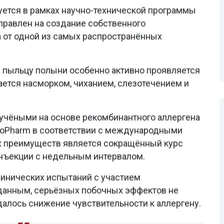
уется в рамках научно-технической программы
правлен на создание собственного
а от одной из самых распространённых
а пыльцу полыни особенно активно проявляется
ается насморком, чиханием, слезотечением и
 учёными на основе рекомбинантного аллергена
BioPharm в соответствии с международными
х преимуществ является сокращённый курс
нъекции с недельным интервалом.
линических испытаний с участием
данным, серьёзных побочных эффектов не
далось снижение чувствительности к аллергену.