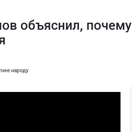
в объяснил, почему
я
тнее народу