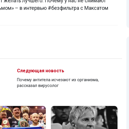
т желать лучшего. Почему у нас не снимают
льмом» – в интервью #безфильтра с Максатом
Следующая новость
Почему антитела исчезают из организма,
рассказал вирусолог