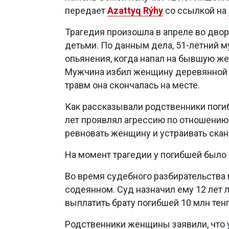
передает
Azattyq Rýhy
со ссылкой на
Трагедия произошла в апреле во дво
детьми. По данным дела, 51-летний м
опьянения, когда напал на бывшую же
Мужчина избил женщину деревянной б
травм она скончалась на месте.
Как рассказывали родственники поги
лет проявлял агрессию по отношению
ревновать женщину и устраивать ска
На момент трагедии у погибшей было
Во время судебного разбирательства
содеянном. Суд назначил ему 12 лет 
выплатить брату погибшей 10 млн тен
Родственники женщины заявили, что