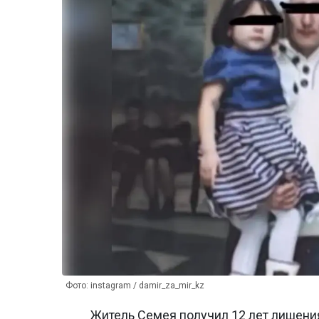
Фото: instagram / damir_za_mir_kz
Житель Семея получил 12 лет лишени