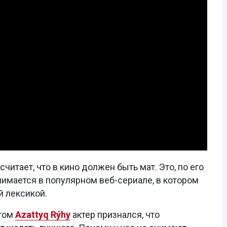
итает, что в кино должен быть мат. Это, по его
нимается в популярном веб-сериале, в котором
й лексикой.
нтом
Аzattyq Rýhy
актер признался, что