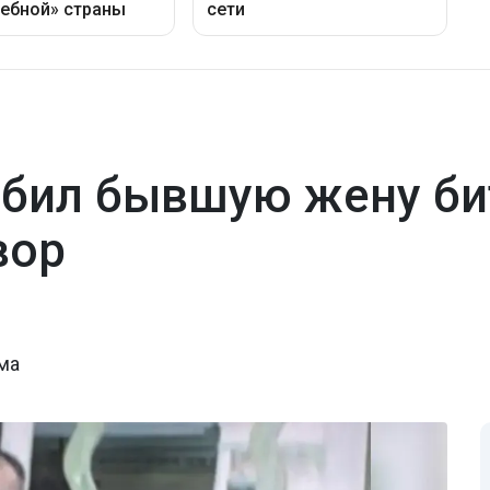
бил бывшую жену би
вор
ма