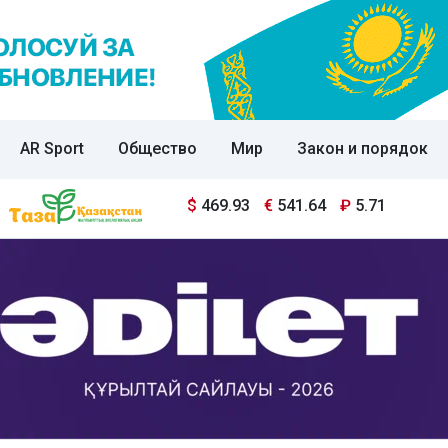
AR Sport
Общество
Мир
Закон и порядок
$
469.93
€
541.64
₽
5.71