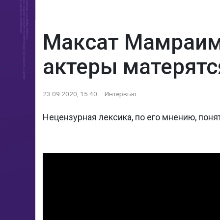
Максат Мамраимо
актеры матерятс
23.09.2020, 15:40
Интервью
Нецензурная лексика, по его мнению, поня