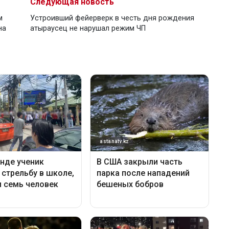
Следующая новость
м
Устроивший фейерверк в честь дня рождения
на
атыраусец не нарушал режим ЧП