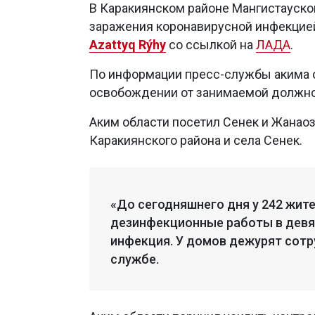
В Каракиянском районе Мангистауско
заражения коронавирусной инфекцией,
Azattyq Rýhy
со ссылкой на
ЛАДА
.
По информации пресс-службы акима о
освобождении от занимаемой должнос
Аким области посетил Сенек и Жанао
Каракиянского района и села Сенек.
«До сегодняшнего дня у 242 жит
дезинфекционные работы в девя
инфекция. У домов дежурят сотр
службе.