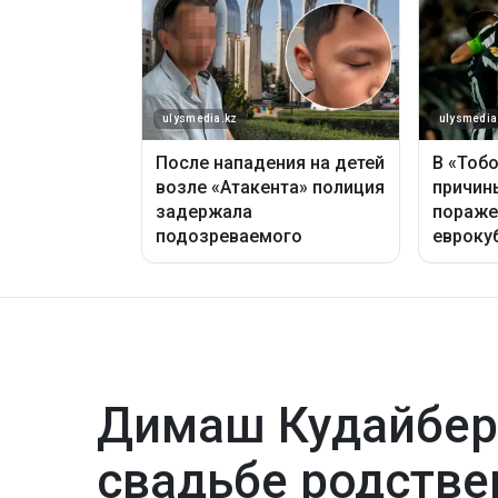
Димаш Кудайбер
свадьбе родстве