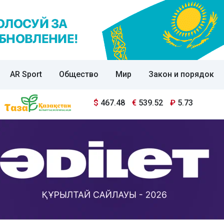
AR Sport
Общество
Мир
Закон и порядок
$
467.48
€
539.52
₽
5.73