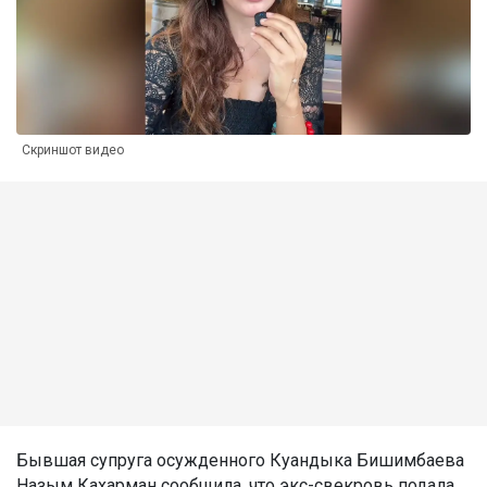
Скриншот видео
Бывшая супруга осужденного Куандыка Бишимбаева
Назым Кахарман сообщила, что экс-свекровь подала