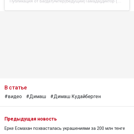
Публикация от Багдат|Актер|Ведущий|Тамада|Диктор (@bagdatturehan)
В статье
#видео
#Димаш
#Димаш Кудайберген
Предыдущая новость
Ерке Есмахан похвасталась украшениями за 200 млн тенге