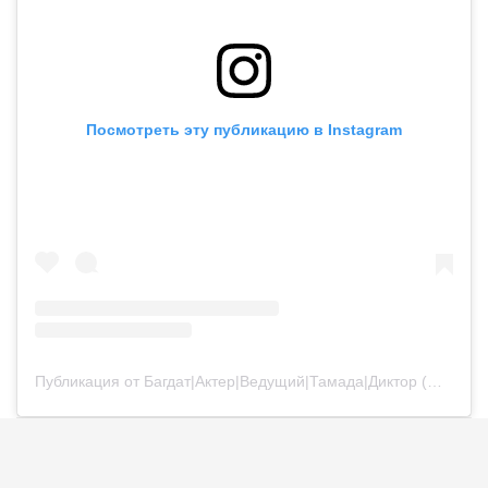
Посмотреть эту публикацию в Instagram
Публикация от Багдат|Актер|Ведущий|Тамада|Диктор (@bagdatturehan)