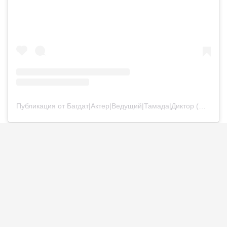
Публикация от Багдат|Актер|Ведущий|Тамада|Диктор (@bagdatturehan)