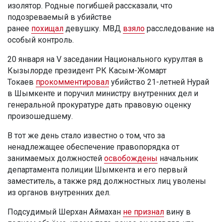
изолятор. Родные погибшей рассказали, что
подозреваемый в убийстве
ранее
похищал
девушку. МВД
взяло
расследование на
особый контроль.
20 января на V заседании Национального курултая в
Кызылорде президент РК Касым-Жомарт
Токаев
прокомментировал
убийство 21-летней Нурай
в Шымкенте и поручил министру внутренних дел и
генеральной прокуратуре дать правовую оценку
произошедшему.
В тот же день стало известно о том, что за
ненадлежащее обеспечение правопорядка от
занимаемых должностей
освобождены
начальник
департамента полиции Шымкента и его первый
заместитель, а также ряд должностных лиц уволены
из органов внутренних дел.
Подсудимый Шерхан Аймахан
не признал
вину в