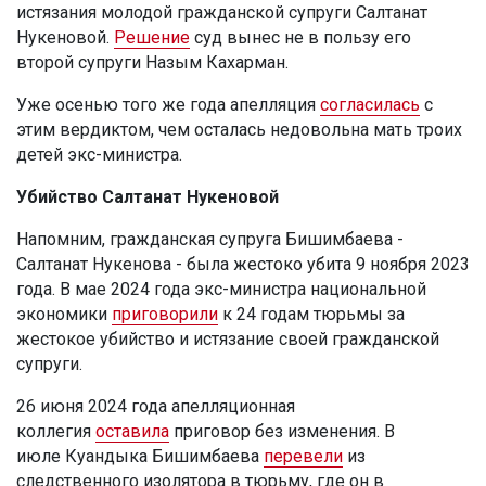
истязания молодой гражданской супруги Салтанат
Нукеновой.
Решение
суд вынес не в пользу его
второй супруги Назым Кахарман.
Уже осенью того же года апелляция
согласилась
с
этим вердиктом, чем осталась недовольна мать троих
детей экс-министра.
Убийство Салтанат Нукеновой
Напомним, гражданская супруга Бишимбаева -
Салтанат Нукенова - была жестоко убита 9 ноября 2023
года. В мае 2024 года экс-министра национальной
экономики
приговорили
к 24 годам тюрьмы за
жестокое убийство и истязание своей гражданской
супруги.
26 июня 2024 года апелляционная
коллегия
оставила
приговор без изменения. В
июле Куандыка Бишимбаева
перевели
из
следственного изолятора в тюрьму, где он в