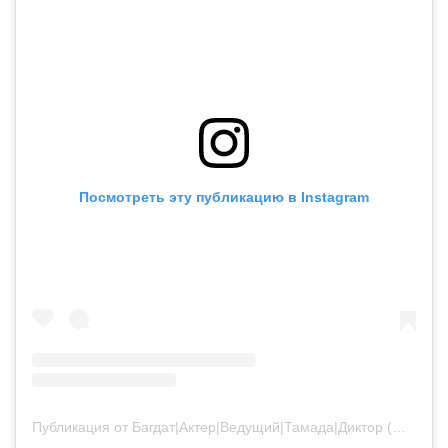
Посмотреть эту публикацию в Instagram
Публикация от Багдат|Актер|Ведущий|Тамада|Диктор (@bagdatturehan)