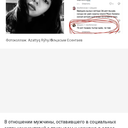
Фотоколлаж: Azattyq Rýhy/Әбілқасым Есентаев
В отношении мужчины, оставившего в социальных