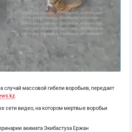
на случай массовой гибели воробьев, передает
ews.kz
.
е сети видео, на котором мертвые воробьи
еринарии акимата Экибастуза Ержан