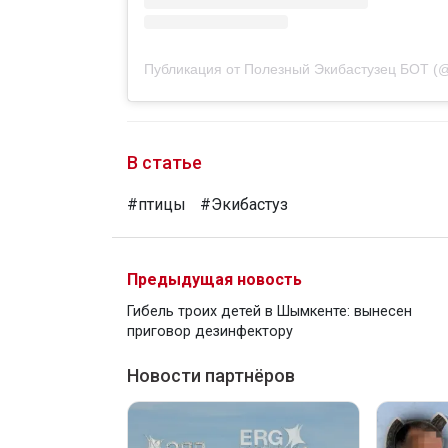
Публикация от Полезный Экибастузец БОТ (@p
В статье
#птицы
#Экибастуз
Предыдущая новость
Гибель троих детей в Шымкенте: вынесен
приговор дезинфектору