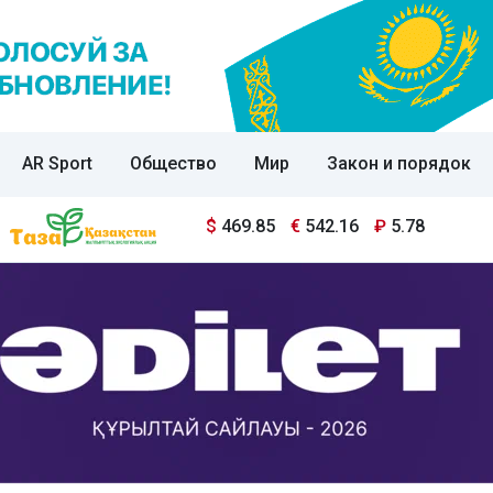
AR Sport
Общество
Мир
Закон и порядок
$
469.85
€
542.16
₽
5.78