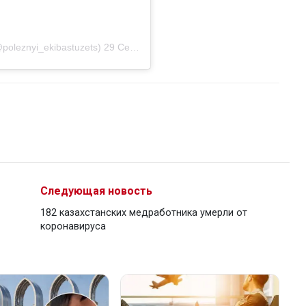
oleznyi_ekibastuzets)
29 Сен 2020 в 9:49 PDT
Следующая новость
182 казахстанских медработника умерли от
коронавируса