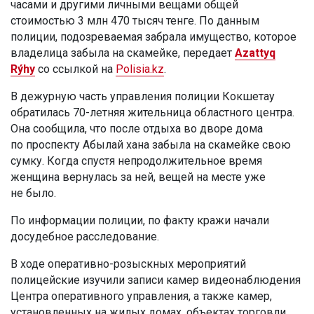
часами и другими личными вещами общей
стоимостью 3 млн 470 тысяч тенге. По данным
полиции, подозреваемая забрала имущество, которое
владелица забыла на скамейке, передает
Azattyq
Rýhy
со ссылкой на
Polisia.kz
.
В дежурную часть управления полиции Кокшетау
обратилась 70-летняя жительница областного центра.
Она сообщила, что после отдыха во дворе дома
по проспекту Абылай хана забыла на скамейке свою
сумку. Когда спустя непродолжительное время
женщина вернулась за ней, вещей на месте уже
не было.
По информации полиции, по факту кражи начали
досудебное расследование.
В ходе оперативно-розыскных мероприятий
полицейские изучили записи камер видеонаблюдения
Центра оперативного управления, а также камер,
установленных на жилых домах, объектах торговли