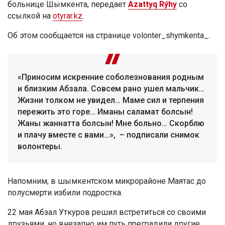
больнице Шымкента, передает
Azattyq Rýhy
со
ссылкой на
otyrar.kz
.
Об этом сообщается на странице volonter_shymkenta_.
«Приносим искренние соболезнования родным
и близким Абзала. Совсем рано ушел мальчик…
Жизни толком не увидел… Маме сил и терпения
пережить это горе… Иманы саламат болсын!
Жаны жаннатта болсын! Мне больно… Скорблю
и плачу вместе с вами…», – подписали снимок
волонтеры.
Напомним, в шымкентском микрорайоне Маятас до
полусмерти избили подростка.
22 мая Абзал Уткуров решил встретиться со своими
друзьями, но внезапно им путь преградили другие