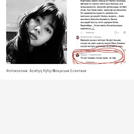
Фотоколлаж: Azattyq Rýhy/Әбілқасым Есентаев