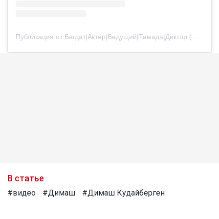
Публикация от Багдат|Актер|Ведущий|Тамада|Диктор (@bagdatturehan)
В статье
#видео
#Димаш
#Димаш Кудайберген