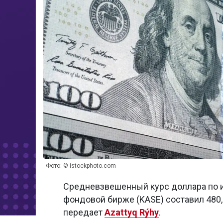
Фото: © istockphoto.com
Средневзвешенный курс доллара по и
фондовой бирже (KASE) составил 480,7
передает
Azattyq Rýhy
.