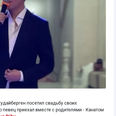
удайберген посетил свадьбу своих
о певец приехал вместе с родителями - Канатом