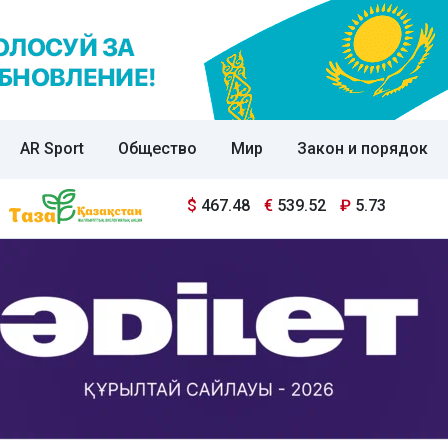
AR Sport
Общество
Мир
Закон и порядок
$
467.48
€
539.52
₽
5.73