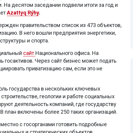
. На десятом заседании подвели итоги за год и
ает
Azattyq Rýhy
.
ержден правительством список из 473 объектов,
зацию. В него вошли предприятия энергетики,
труктуры и спорта.
ициальный
сайт
Национального офиса. На
 госактивов. Через сайт бизнес может подать
циировать приватизацию сам, если это не
роль государства в нескольких ключевых
, строительстве, геологии и работе социальных
руют деятельность компаний, где государству
В план включены более 250 таких организаций.
вместно с госорганами готовить подробные
циальных и стратегических объектов.