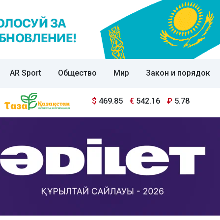
AR Sport
Общество
Мир
Закон и порядок
$
469.85
€
542.16
₽
5.78