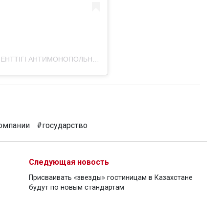
Публикация от ҚР МОНОПОЛИЯҒА ҚАРСЫ АГЕНТТІГІ АНТИМОНОПОЛЬНОЕ АГЕНТСТВО РК (@azrk_official)
омпании
#государство
Следующая новость
Присваивать «звезды» гостиницам в Казахстане
будут по новым стандартам