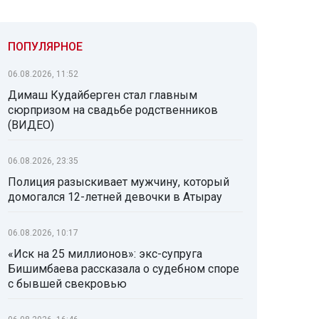
ПОПУЛЯРНОЕ
06.08.2026, 11:52
Димаш Кудайберген стал главным
сюрпризом на свадьбе родственников
(ВИДЕО)
06.08.2026, 23:35
Полиция разыскивает мужчину, который
домогался 12-летней девочки в Атырау
06.08.2026, 10:17
«Иск на 25 миллионов»: экс-супруга
Бишимбаева рассказала о судебном споре
с бывшей свекровью