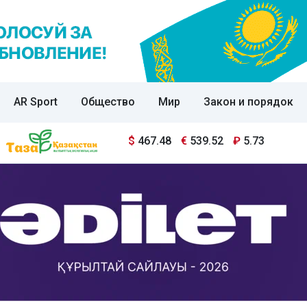
AR Sport
Общество
Мир
Закон и порядок
$
467.48
€
539.52
₽
5.73