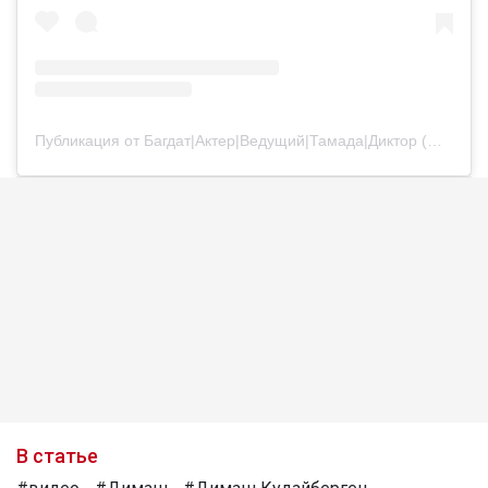
Публикация от Багдат|Актер|Ведущий|Тамада|Диктор (@bagdatturehan)
В статье