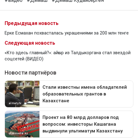
#видео
#Димаш
#Димаш Кудайберген
Предыдущая новость
Ерке Есмахан похвасталась украшениями за 200 млн тенге
Следующая новость
«Кто здесь главный?»: айғыр из Талдыкоргана стал звездой
соцсетей (ВИДЕО)