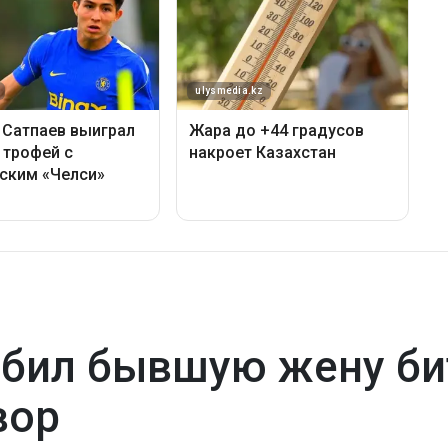
бил бывшую жену би
вор