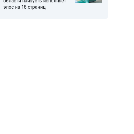
области наизусть исполняет
эпос на 18 страниц