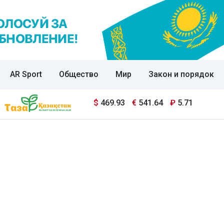
AR Sport
Общество
Мир
Закон и порядок
$
469.93
€
541.64
₽
5.71