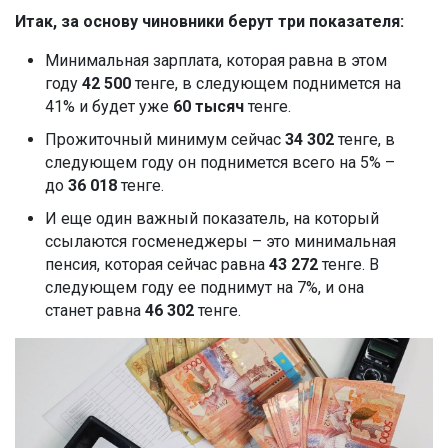
Итак, за основу чиновники берут три показателя:
Минимальная зарплата, которая равна в этом
году
42 500
тенге, в следующем поднимется на
41% и будет уже
60 тысяч
тенге.
Прожиточный минимум сейчас
34 302
тенге, в
следующем году он поднимется всего на 5% –
до
36 018
тенге.
И еще один важный показатель, на который
ссылаются госменеджеры – это минимальная
пенсия, которая сейчас равна
43 272
тенге. В
следующем году ее поднимут на 7%, и она
станет равна
46 302
тенге.