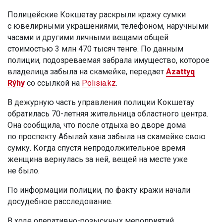
Полицейские Кокшетау раскрыли кражу сумки
с ювелирными украшениями, телефоном, наручными
часами и другими личными вещами общей
стоимостью 3 млн 470 тысяч тенге. По данным
полиции, подозреваемая забрала имущество, которое
владелица забыла на скамейке, передает
Azattyq
Rýhy
со ссылкой на
Polisia.kz
.
В дежурную часть управления полиции Кокшетау
обратилась 70-летняя жительница областного центра.
Она сообщила, что после отдыха во дворе дома
по проспекту Абылай хана забыла на скамейке свою
сумку. Когда спустя непродолжительное время
женщина вернулась за ней, вещей на месте уже
не было.
По информации полиции, по факту кражи начали
досудебное расследование.
В ходе оперативно-розыскных мероприятий