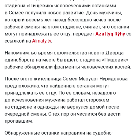
стадиона «Пищевик» человеческими останками
в Семее получила новое развитие. Дочь мужчины,
который восемь лет назад бесследно исчез после
рабочей смены на этом стадионе, считает, что останки
могут принадлежать ее отцу, передает
Azattyq Rýhy
со
ссылкой на
Almaty.tv
.
Напомним, во время строительства нового Дворца
единоборств на месте бывшего стадиона «Пищевик»
рабочие обнаружили фрагменты человеческих костей.
После этого жительница Семея Меруерт Нуриденова
предположила, что найденные останки могут
принадлежать ее отцу. По ее словам, незадолго
до исчезновения мужчина работал сторожем
на стадионе и однажды не вернулся домой после
очередной смены. С тех пор он числится без вести
пропавшим.
Обнаруженные останки направили на судебно-