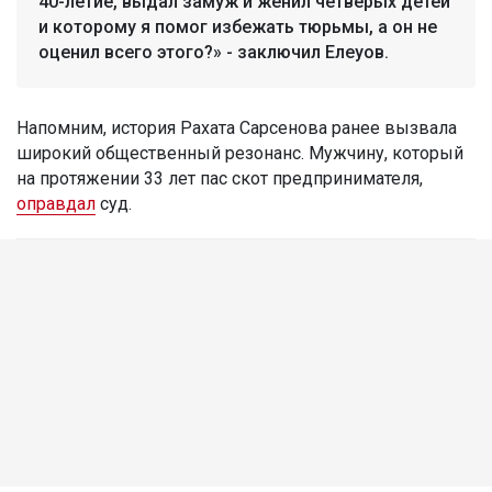
40-летие, выдал замуж и женил четверых детей
и которому я помог избежать тюрьмы, а он не
оценил всего этого?» - заключил Елеуов.
Напомним, история Рахата Сарсенова ранее вызвала
широкий общественный резонанс. Мужчину, который
на протяжении 33 лет пас скот предпринимателя,
оправдал
суд.