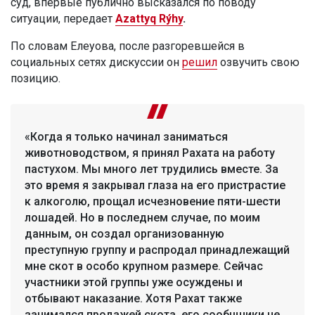
суд, впервые публично высказался по поводу
ситуации, передает
Azattyq Rýhy
.
По словам Елеуова, после разгоревшейся в
социальных сетях дискуссии он
решил
озвучить свою
позицию.
«Когда я только начинал заниматься
животноводством, я принял Рахата на работу
пастухом. Мы много лет трудились вместе. За
это время я закрывал глаза на его пристрастие
к алкоголю, прощал исчезновение пяти-шести
лошадей. Но в последнем случае, по моим
данным, он создал организованную
преступную группу и распродал принадлежащий
мне скот в особо крупном размере. Сейчас
участники этой группы уже осуждены и
отбывают наказание. Хотя Рахат также
занимался продажей скота, его сообщники не