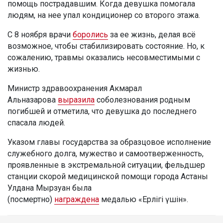
помощь пострадавшим. Когда девушка помогала
людям, на нее упал кондиционер со второго этажа.
С 8 ноября врачи
боролись
за ее жизнь, делая всё
возможное, чтобы стабилизировать состояние. Но, к
сожалению, травмы оказались несовместимыми с
жизнью.
Министр здравоохранения Акмарал
Альназарова
выразила
соболезнования родным
погибшей и отметила, что девушка до последнего
спасала людей.
Указом главы государства за образцовое исполнение
служебного долга, мужество и самоотверженность,
проявленные в экстремальной ситуации, фельдшер
станции скорой медицинской помощи города Астаны
Улдана Мырзуан была
(посмертно)
награждена
медалью «Ерлігі үшін».