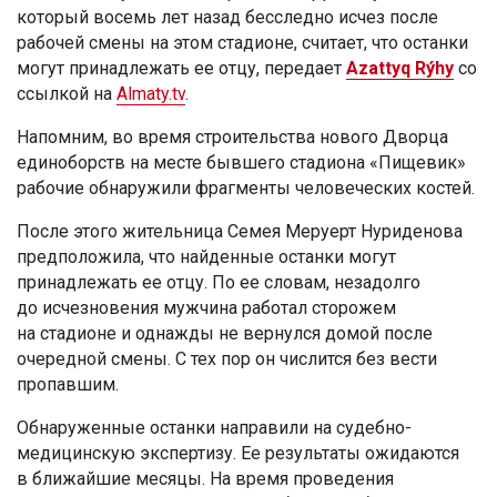
который восемь лет назад бесследно исчез после
рабочей смены на этом стадионе, считает, что останки
могут принадлежать ее отцу, передает
Azattyq Rýhy
со
ссылкой на
Almaty.tv
.
Напомним, во время строительства нового Дворца
единоборств на месте бывшего стадиона «Пищевик»
рабочие обнаружили фрагменты человеческих костей.
После этого жительница Семея Меруерт Нуриденова
предположила, что найденные останки могут
принадлежать ее отцу. По ее словам, незадолго
до исчезновения мужчина работал сторожем
на стадионе и однажды не вернулся домой после
очередной смены. С тех пор он числится без вести
пропавшим.
Обнаруженные останки направили на судебно-
медицинскую экспертизу. Ее результаты ожидаются
в ближайшие месяцы. На время проведения