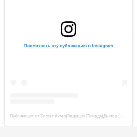
Посмотреть эту публикацию в Instagram
Публикация от Багдат|Актер|Ведущий|Тамада|Диктор (@bagdatturehan)