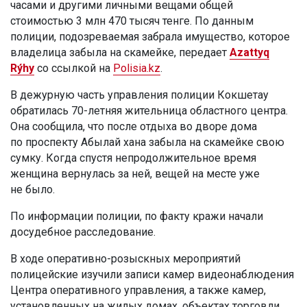
часами и другими личными вещами общей
стоимостью 3 млн 470 тысяч тенге. По данным
полиции, подозреваемая забрала имущество, которое
владелица забыла на скамейке, передает
Azattyq
Rýhy
со ссылкой на
Polisia.kz
.
В дежурную часть управления полиции Кокшетау
обратилась 70-летняя жительница областного центра.
Она сообщила, что после отдыха во дворе дома
по проспекту Абылай хана забыла на скамейке свою
сумку. Когда спустя непродолжительное время
женщина вернулась за ней, вещей на месте уже
не было.
По информации полиции, по факту кражи начали
досудебное расследование.
В ходе оперативно-розыскных мероприятий
полицейские изучили записи камер видеонаблюдения
Центра оперативного управления, а также камер,
установленных на жилых домах, объектах торговли