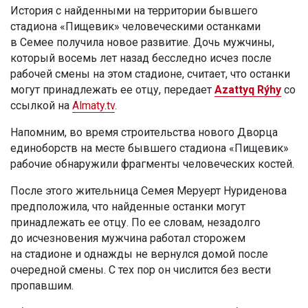
История с найденными на территории бывшего
стадиона «Пищевик» человеческими останками
в Семее получила новое развитие. Дочь мужчины,
который восемь лет назад бесследно исчез после
рабочей смены на этом стадионе, считает, что останки
могут принадлежать ее отцу, передает
Azattyq Rýhy
со
ссылкой на
Almaty.tv
.
Напомним, во время строительства нового Дворца
единоборств на месте бывшего стадиона «Пищевик»
рабочие обнаружили фрагменты человеческих костей.
После этого жительница Семея Меруерт Нуриденова
предположила, что найденные останки могут
принадлежать ее отцу. По ее словам, незадолго
до исчезновения мужчина работал сторожем
на стадионе и однажды не вернулся домой после
очередной смены. С тех пор он числится без вести
пропавшим.