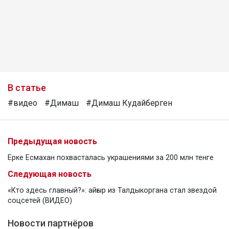
В статье
#видео
#Димаш
#Димаш Кудайберген
Предыдущая новость
Ерке Есмахан похвасталась украшениями за 200 млн тенге
Следующая новость
«Кто здесь главный?»: айғыр из Талдыкоргана стал звездой
соцсетей (ВИДЕО)