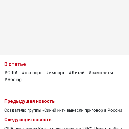
В статье
#США
#экспорт
#импорт
#Китай
#самолеты
#Boeing
Предыдущая новость
Создателю группы «Синий кит» вынесли приговор в России
Следующая новость
США пригрозили Китаю пошлинами до 245%, Пекин требует