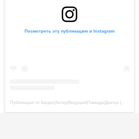
Посмотреть эту публикацию в Instagram
Публикация от Багдат|Актер|Ведущий|Тамада|Диктор (@bagdatturehan)