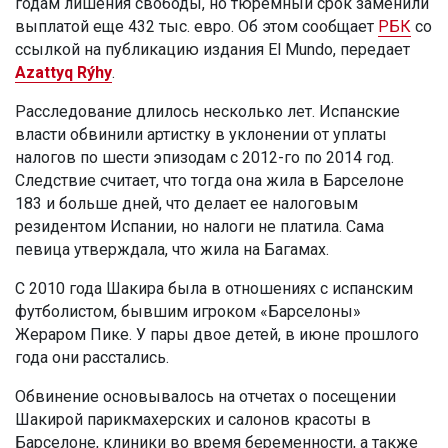
годам лишения свободы, но тюремный срок заменили
выплатой еще 432 тыс. евро. Об этом сообщает
РБК
со
ссылкой на публикацию издания El Mundo, передает
Azattyq Rýhy
.
Расследование длилось несколько лет. Испанские
власти обвинили артистку в уклонении от уплаты
налогов по шести эпизодам с 2012-го по 2014 год.
Следствие считает, что тогда она жила в Барселоне
183 и больше дней, что делает ее налоговым
резидентом Испании, но налоги не платила. Сама
певица утверждала, что жила на Багамах.
С 2010 года Шакира была в отношениях с испанским
футболистом, бывшим игроком «Барселоны»
Жераром Пике. У пары двое детей, в июне прошлого
года они расстались.
Обвинение основывалось на отчетах о посещении
Шакирой парикмахерских и салонов красоты в
Барселоне, клиники во время беременности, а также