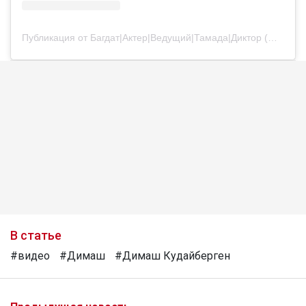
Публикация от Багдат|Актер|Ведущий|Тамада|Диктор (@bagdatturehan)
В статье
#видео
#Димаш
#Димаш Кудайберген