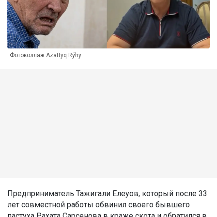
Фотоколлаж Azattyq Rýhy
Предприниматель Тажигали Елеуов, который после 33
лет совместной работы обвинил своего бывшего
пастуха Рахата Сарсенова в краже скота и обратился в