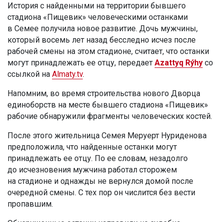
История с найденными на территории бывшего
стадиона «Пищевик» человеческими останками
в Семее получила новое развитие. Дочь мужчины,
который восемь лет назад бесследно исчез после
рабочей смены на этом стадионе, считает, что останки
могут принадлежать ее отцу, передает
Azattyq Rýhy
со
ссылкой на
Almaty.tv
.
Напомним, во время строительства нового Дворца
единоборств на месте бывшего стадиона «Пищевик»
рабочие обнаружили фрагменты человеческих костей.
После этого жительница Семея Меруерт Нуриденова
предположила, что найденные останки могут
принадлежать ее отцу. По ее словам, незадолго
до исчезновения мужчина работал сторожем
на стадионе и однажды не вернулся домой после
очередной смены. С тех пор он числится без вести
пропавшим.