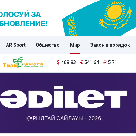
AR Sport
Общество
Мир
Закон и порядок
$
469.93
€
541.64
₽
5.71