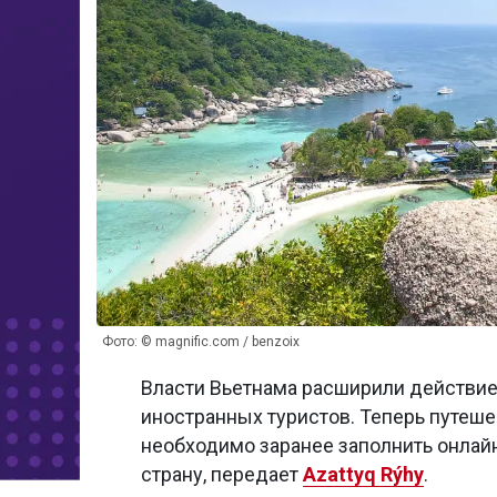
Фото: © magnific.com / benzoix
Власти Вьетнама расширили действие
иностранных туристов. Теперь путеше
необходимо заранее заполнить онлайн
страну, передает
Azattyq Rýhy
.