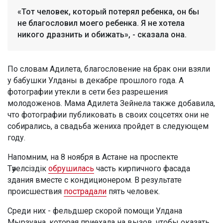
«Тот человек, который потерял ребенка, он бы
не благословил моего ребенка. Я не хотела
никого дразнить и обижать», - сказала она.
По словам Адилета, благословение на брак они взяли
у бабушки Улданы в декабре прошлого года. А
фотографии утекли в сети без разрешения
молодоженов. Мама Адилета Зейнела также добавила,
что фотографии публиковать в своих соцсетях они не
собирались, а свадьба жениха пройдет в следующем
году.
Напомним, на 8 ноября в Астане на проспекте
Тәуелсіздік
обрушилась
часть кирпичного фасада
здания вместе с кондиционером. В результате
происшествия
пострадали
пять человек.
Среди них - фельдшер скорой помощи Улдана
Мырзуана, которая приехала на вызов, чтобы оказать