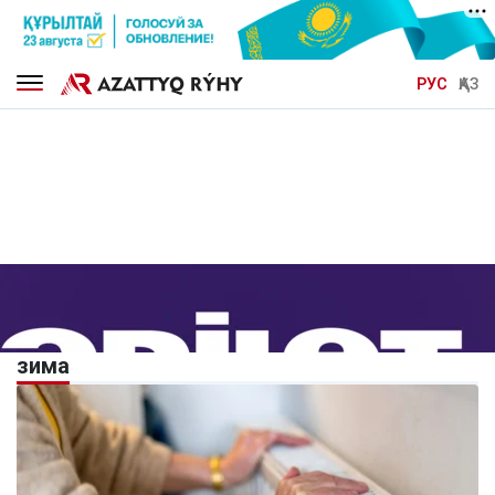
РУС
ҚАЗ
зима