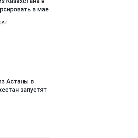
з Казахстана в
урсировать в мае
Air
з Астаны в
кестан запустят