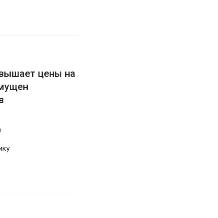
овышает цены на
змущен
в
е
ику