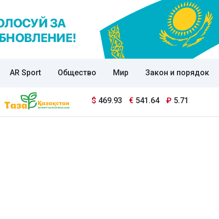
AR Sport
Общество
Мир
Закон и порядок
$
469.93
€
541.64
₽
5.71