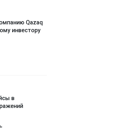
компанию Qazaq
ному инвестору
йсы в
бражений
ь