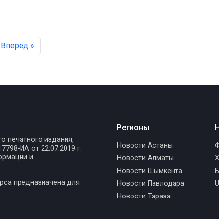
Вперед »
Регионы
Н
го печатного издания,
Новости Астаны
Ф
798-ИА от 22.07.2019 г.
ормации и
Новости Алматы
Х
Новости Шымкента
Б
рса предназначена для
Новости Павлодара
U
Новости Тараза