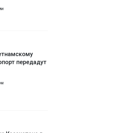
ми
ьетнамскому
ропорт передадут
ом