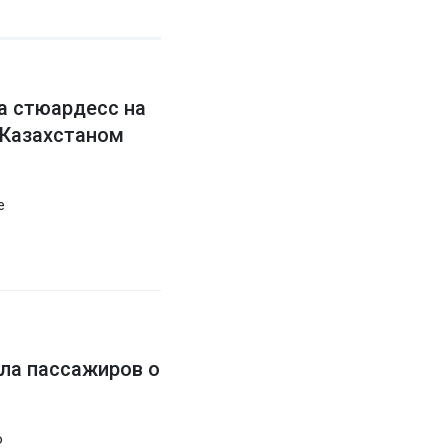
а стюардесс на
 Казахстаном
е
ила пассажиров о
о