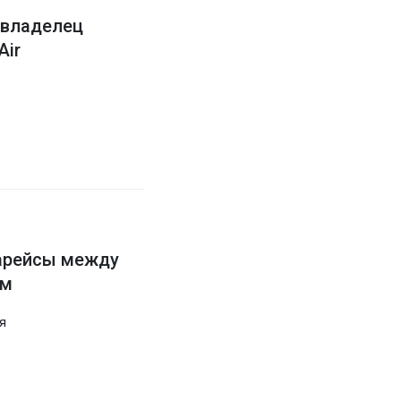
 владелец
Air
арейсы между
ом
я