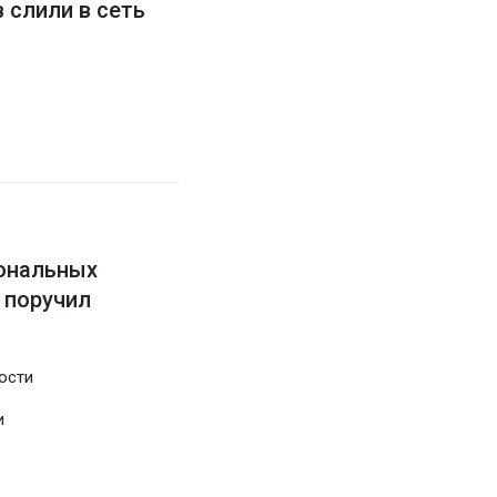
 слили в сеть
ональных
 поручил
ости
и