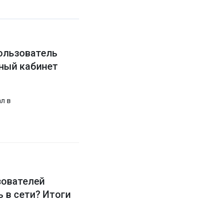
пользователь
чный кабинет
л в
зователей
ь в сети? Итоги