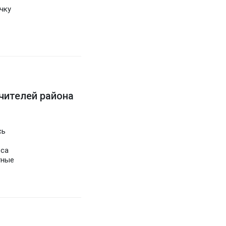
чку
чителей района
сь
еса
тные