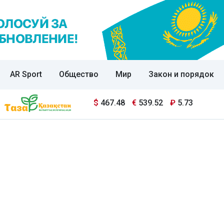
AR Sport
Общество
Мир
Закон и порядок
$
467.48
€
539.52
₽
5.73