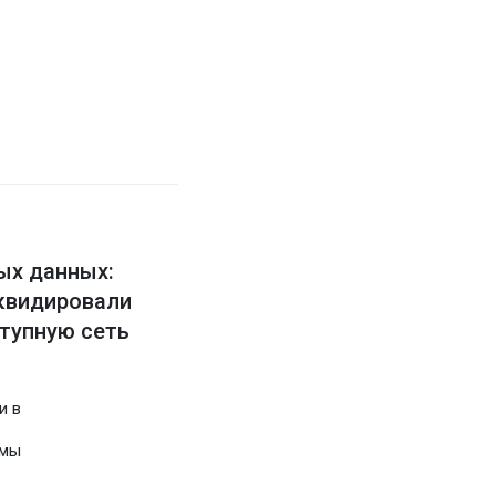
ых данных:
иквидировали
тупную сеть
и в
емы