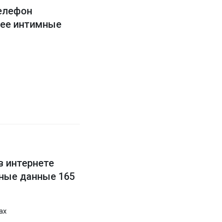
елефон
 ее интимные
в интернете
ные данные 165
ах