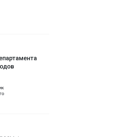
епартамента
ходов
ик
го