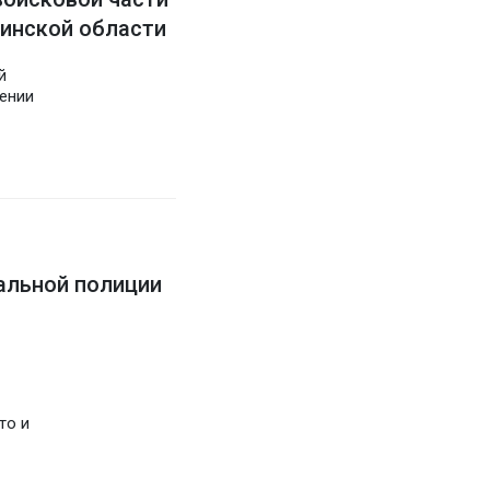
инской области
й
чении
альной полиции
то и