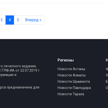
3
4
5
Вперед »
Регионы
Н
го печатного издания,
Новости Астаны
Ф
798-ИА от 22.07.2019 г.
ормации и
Новости Алматы
Х
Новости Шымкента
Б
рса предназначена для
Новости Павлодара
U
Новости Тараза