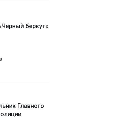
«Черный беркут»
в
льник Главного
полиции
л