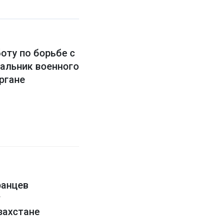
оту по борьбе с
чальник военного
ргане
ранцев
у
захстане