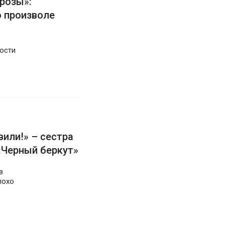
грозы»:
о произволе
ости
или!» – сестра
«Черный беркут»
в
лохо