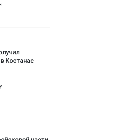
н
получил
 в Костанае
у
ойсковой части