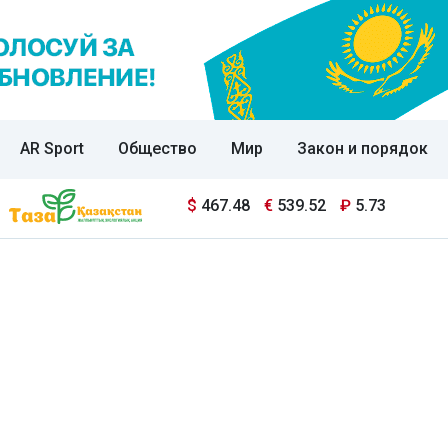
AR Sport
Общество
Мир
Закон и порядок
$
467.48
€
539.52
₽
5.73