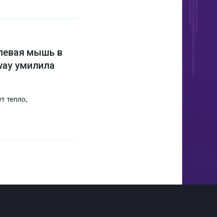
олевая мышь в
way умилила
т тепло,