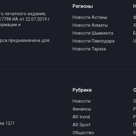
Регионы
Н
го печатного издания,
Новости Астаны
Ф
798-ИА от 22.07.2019 г.
ормации и
Новости Алматы
Х
Новости Шымкента
Б
рса предназначена для
Новости Павлодара
U
Новости Тараза
Рубрики
О
Новости
О
Финансы
Р
AR trend
Р
ва 12/1
AR Sport
П
Общество
В