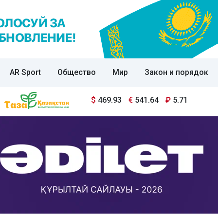
AR Sport
Общество
Мир
Закон и порядок
$
469.93
€
541.64
₽
5.71