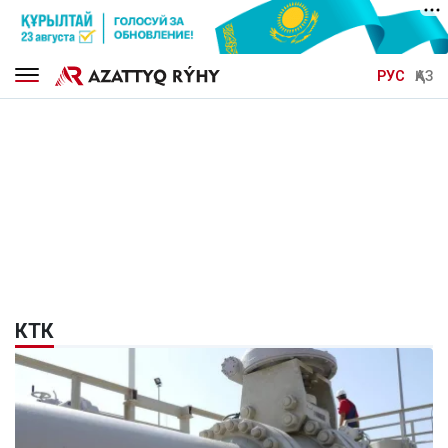
РУС
ҚАЗ
КТК